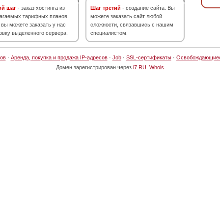
ой шаг
- заказ хостинга из
Шаг третий
- создание сайта. Вы
агаемых тарифных планов.
можете заказать сайт любой
 вы можете заказать у нас
сложности, связавшись с нашим
овку выделенного сервера.
специалистом.
ов
·
Аренда, покупка и продажа IP-адресов
·
Job
·
SSL-сертификаты
·
Освобождающие
Домен зарегистрирован через
i7.RU
.
Whois