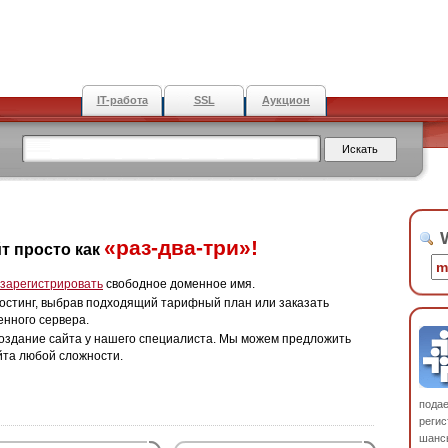
IT-работа
SSL
Аукцион
W
«раз-два-три»!
т просто как
зарегистрировать
свободное доменное имя.
остинг, выбрав подходящий тарифный план или заказать
енного сервера.
оздание сайта у нашего специалиста. Мы можем предложить
йта любой сложности.
пода
регис
шанс