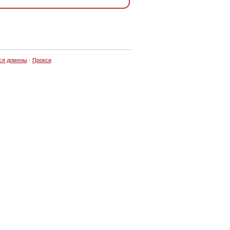
ся домены
·
Прокси